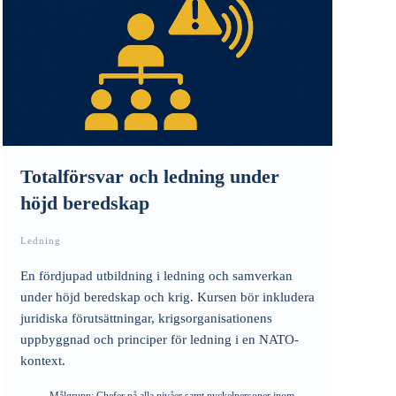
Totalförsvar och ledning under
höjd beredskap
Ledning
En fördjupad utbildning i ledning och samverkan
under höjd beredskap och krig. Kursen bör inkludera
juridiska förutsättningar, krigsorganisationens
uppbyggnad och principer för ledning i en NATO-
kontext.
Målgrupp:
Chefer på alla nivåer samt nyckelpersoner inom