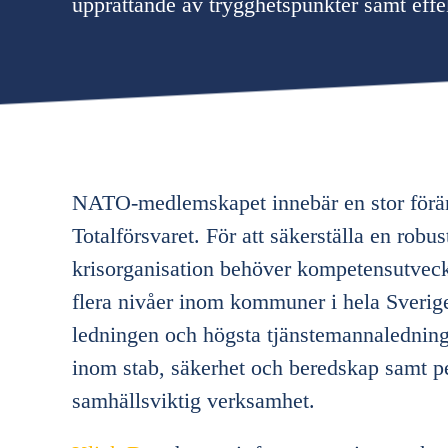
upprättande av trygghetspunkter samt e
NATO-medlemskapet innebär en stor förän
Totalförsvaret. För att säkerställa en rob
krisorganisation behöver kompetensutveck
flera nivåer inom kommuner i hela Sverige
ledningen och högsta tjänstemannaledning
inom stab, säkerhet och beredskap samt p
samhällsviktig verksamhet.