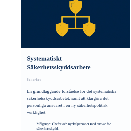
Systematiskt
Säkerhetsskyddsarbete
Säkerhet
En grundläggande förståelse för det systematiska
säkerhetsskyddsarbetet, samt att klargöra det
personliga ansvaret i en ny säkerhetspolitisk
verklighet.
Målgrupp:
Chefer och nyckelpersoner med ansvar för
säkerhetsskydd.