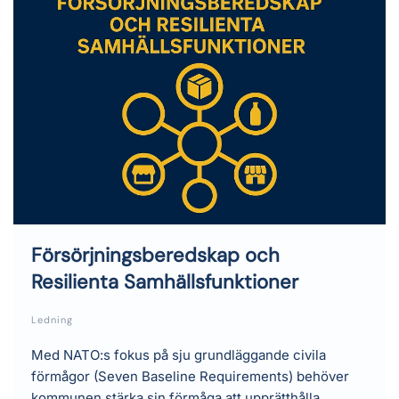
Försörjningsberedskap och
Resilienta Samhällsfunktioner
Ledning
Med NATO:s fokus på sju grundläggande civila
förmågor (Seven Baseline Requirements) behöver
kommunen stärka sin förmåga att upprätthålla