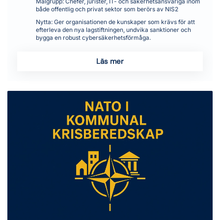
Målgrupp:
Chefer, jurister, IT- och säkerhetsansvariga inom
både offentlig och privat sektor som berörs av NIS2
Nytta:
Ger organisationen de kunskaper som krävs för att
efterleva den nya lagstiftningen, undvika sanktioner och
bygga en robust cybersäkerhetsförmåga.
Läs mer