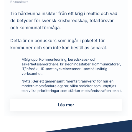
Bonuskurs
Tio hårdvunna insikter från ett krig i realtid och vad
de betyder för svensk krisberedskap, totalförsvar
och kommunal förmåga.
Detta är en bonuskurs som ingår i paketet för
kommuner och som inte kan beställas separat.
Målgrupp:
Kommunledning, beredskaps- och
säkerhetssamordnare, krisledningsstaber, kommunikatörer,
IT/infosäk, HR samt nyckelpersoner i samhällsviktig
verksamhet.
Nytta:
Ger ett gemensamt “mentalt ramverk” för hur en
modern motståndare agerar, vilka sprickor som utnyttjas
och vilka prioriteringar som stärker motståndskraften lokalt.
Läs mer